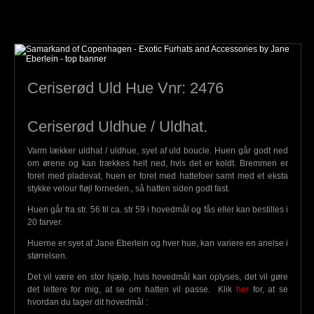
Ceriserød Uld Hue Vnr: 2476
Ceriserød Uldhue / Uldhat.
Varm lækker uldhat / uldhue, syet af uld boucle. Huen går godt ned
om ørene og kan trækkes helt ned, hvis det er koldt. Bremmen er
foret med pladevat, huen er foret med hattefoer samt med et eksta
stykke velour fløjl forneden., så hatten siden godt fast.
Huen går fra str. 56 til ca. str 59 i hovedmål og fås eller kan bestilles i
20 farver.
Huerne er syet af Jane Eberlein og hver hue, kan variere en anelse i
størrelsen.
Det vil være en stor hjælp, hvis hovedmål kan oplyses, det vil gøre
det lettere for mig, at se om hatten vil passe. Klik
her
for, at se
hvordan du tager dit hovedmål :