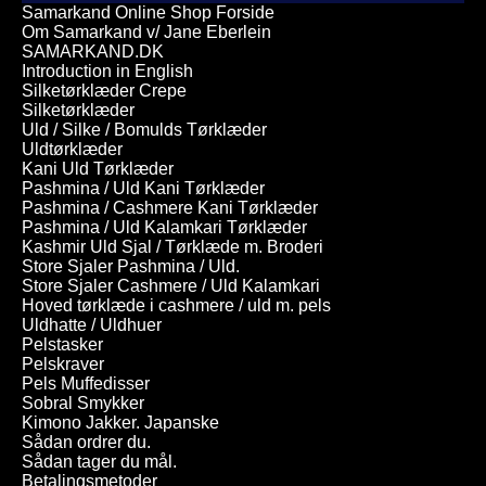
Samarkand Online Shop Forside
Om Samarkand v/ Jane Eberlein
SAMARKAND.DK
Introduction in English
Silketørklæder Crepe
Silketørklæder
Uld / Silke / Bomulds Tørklæder
Uldtørklæder
Kani Uld Tørklæder
Pashmina / Uld Kani Tørklæder
Pashmina / Cashmere Kani Tørklæder
Pashmina / Uld Kalamkari Tørklæder
Kashmir Uld Sjal / Tørklæde m. Broderi
Store Sjaler Pashmina / Uld.
Store Sjaler Cashmere / Uld Kalamkari
Hoved tørklæde i cashmere / uld m. pels
Uldhatte / Uldhuer
Pelstasker
Pelskraver
Pels Muffedisser
Sobral Smykker
Kimono Jakker. Japanske
Sådan ordrer du.
Sådan tager du mål.
Betalingsmetoder