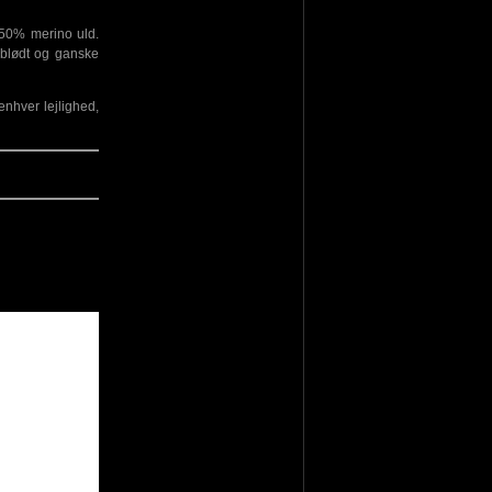
g 50% merino uld.
 blødt og ganske
enhver lejlighed,