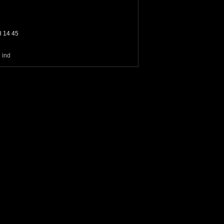
 14 45
 ind