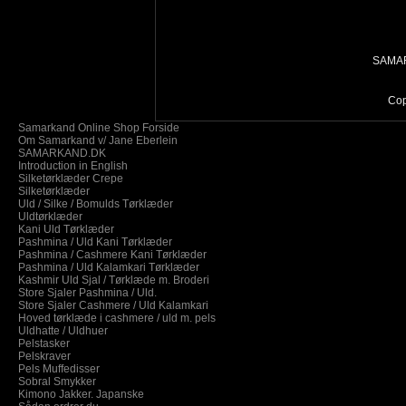
SAMAR
Cop
Samarkand Online Shop Forside
Om Samarkand v/ Jane Eberlein
SAMARKAND.DK
Introduction in English
Silketørklæder Crepe
Silketørklæder
Uld / Silke / Bomulds Tørklæder
Uldtørklæder
Kani Uld Tørklæder
Pashmina / Uld Kani Tørklæder
Pashmina / Cashmere Kani Tørklæder
Pashmina / Uld Kalamkari Tørklæder
Kashmir Uld Sjal / Tørklæde m. Broderi
Store Sjaler Pashmina / Uld.
Store Sjaler Cashmere / Uld Kalamkari
Hoved tørklæde i cashmere / uld m. pels
Uldhatte / Uldhuer
Pelstasker
Pelskraver
Pels Muffedisser
Sobral Smykker
Kimono Jakker. Japanske