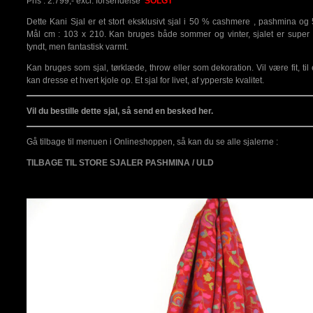
Pris : 2.799,- excl. forsendelse
SOLGT
Dette Kani Sjal er et stort eksklusivt sjal i 50 % cashmere , pashmina o
Mål cm : 103 x 210. Kan bruges både sommer og vinter, sjalet er super
tyndt, men fantastisk varmt.
Kan bruges som sjal, tørklæde, throw eller som dekoration. Vil være fit, til 
kan dresse et hvert kjole op. Et sjal for livet, af ypperste kvalitet.
Vil du bestille dette sjal, så send en besked her.
Gå tilbage til menuen i Onlineshoppen, så kan du se alle sjalerne :
TILBAGE TIL STORE SJALER PASHMINA / ULD