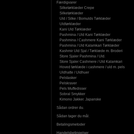
Færdigvarer
Silketørklæder Crepe
Silketørklæder
Uld / Silke / Bomulds Tørklæder
Uldtørklæder
Kani Uld Tørklæder
Pashmina / Uld Kani Tørklæder
Pashmina / Cashmere Kani Tørklæder
Pashmina / Uld Kalamkari Tørklæder
Kashmir Uld Sjal / Tørklæde m. Broderi
Store Sjaler Pashmina / Uld.
Store Sjaler Cashmere / Uld Kalamkari
Hoved tørklæde i cashmere / uld m. pels
Uldhatte / Uldhuer
Pelstasker
Pelskraver
Pels Muffedisser
Sobral Smykker
Kimono Jakker. Japanske
Sådan ordrer du.
Sådan tager du mål.
Betalingsmetoder
Handelsbetingelser