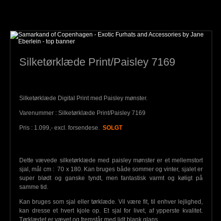
Silketørklæde Print/Paisley 7169
Silketørklæde Digital Print med Paisley mønster.
Varenummer : Silketørklæde Print/Paisley 7169
Pris : 1.099,- excl. forsendese.
SOLGT
Dette vævede silketørklæde med paisley mønster er et mellemstort
sjal, mål cm : 70 x 180. Kan bruges både sommer og vinter, sjalet er
super blødt og ganske tyndt, men fantastisk varmt og køligt på
samme tid.
Kan bruges som sjal eller tørklæde. Vil være fit, til enhver lejlighed,
kan dresse et hvert kjole op. Et sjal for livet, af ypperste kvalitet.
Tørklædet er vævet og fremstår med lidt blank glans.