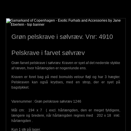
Grøn pelskrave i sølvræv. Vnr: 4910
Pelskrave i farvet sølvræv
Grøn farvet pelskrave i sølvræv. Kraven er syet af det nederste stykke
af ræven, hvor hårlængden er nogenlunde ens.
Kraven er foret bag på med bomulds velour fløjl og har 3 hægter.
Pelskraven kan også krydses, med en strop, der er syet på
bagstykket.
Varenummer : Grøn pelskrave sølvræv 1246
Mål cm: 194 x 7 ( excl. hårlængden, den er meget fyldigere,
længere og bredere, når hårlængden regnes med 202 x 18 inkl.
hårlængden .
Kun 1 stk på lager.