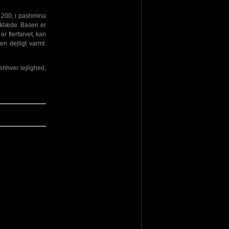
x 200, i pashmina
rklæde. Basen er
er flerfarvet, kan
n dejligt varmt.
enhver lejlighed,