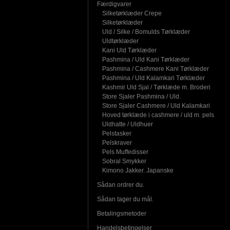
Færdigvarer
Silketørklæder Crepe
Silketørklæder
Uld / Silke / Bomulds Tørklæder
Uldtørklæder
Kani Uld Tørklæder
Pashmina / Uld Kani Tørklæder
Pashmina / Cashmere Kani Tørklæder
Pashmina / Uld Kalamkari Tørklæder
Kashmir Uld Sjal / Tørklæde m. Broderi
Store Sjaler Pashmina / Uld.
Store Sjaler Cashmere / Uld Kalamkari
Hoved tørklæde i cashmere / uld m. pels
Uldhatte / Uldhuer
Pelstasker
Pelskraver
Pels Muffedisser
Sobral Smykker
Kimono Jakker. Japanske
Sådan ordrer du.
Sådan tager du mål.
Betalingsmetoder
Handelsbetingelser