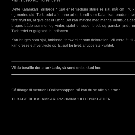
Pris : 1.699,- excl. forsendelse.
Dette Kalamkari Tørklæde / Sjal er et medium størrelse sjal, mål cm : 70 
og merino uld. Tørklædet af denne art er kendt som Kalamkari broderet tø
først trykt for, at give det et luftigt. Det kan matche med mange outfits, da det 
bruges både sommer og vinter, sjalet er super blødt og ganske tyndt, me
Tørklædet er gulgrønt i bundfarven.
Kan bruges som sjal, tørklæde, throw eller som dekoration. Vil være fit, til 
kan dresse et hvert kjole op. Et sjal for livet, af ypperste kvalitet.
Vil du bestille dette tørklæde, så send en besked her.
Gå tilbage til menuen i Onlineshoppen, så kan du se alle sjalerne :
TILBAGE TIL KALAMKARI PASHMINA/ ULD TØRKLÆDER