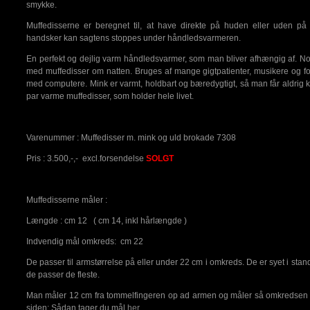
smykke.
Muffedisserne er beregnet til, at have direkte på huden eller uden på 
handsker kan sagtens stoppes under håndledsvarmeren.
En perfekt og dejlig varm håndledsvarmer, som man bliver afhængig af. N
med muffedisser om natten. Bruges af mange gigtpatienter, musikere og fo
med computere. Mink er varmt, holdbart og bæredygtigt, så man får aldrig 
par varme muffedisser, som holder hele livet.
Varenummer : Muffedisser m. mink og uld brokade 7308
Pris : 3.500,-,- excl.forsendelse
SOLGT
Muffedisserne måler :
Længde : cm 12 ( cm 14, inkl hårlængde )
Indvendig mål omkreds: cm 22
De passer til armstørrelse på eller under 22 cm i omkreds. De er syet i stand
de passer de fleste.
Man måler 12 cm fra tommelfingeren op ad armen og måler så omkredsen 
siden: Sådan tager du mål
her