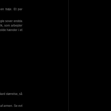
en trøje. Et par
ogle sover endda
lk, som arbejder
kolde hænder i et
ard størrelse, så
af armen. Se evt