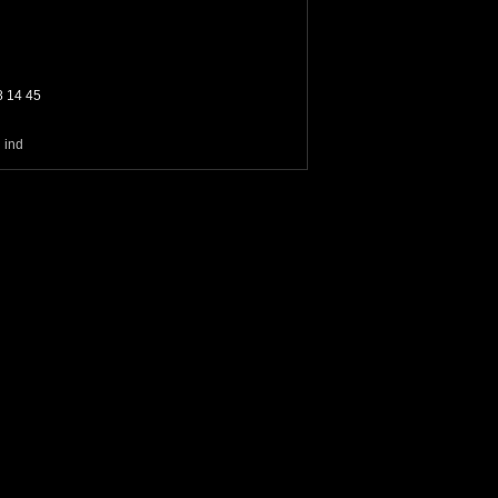
 14 45
 ind