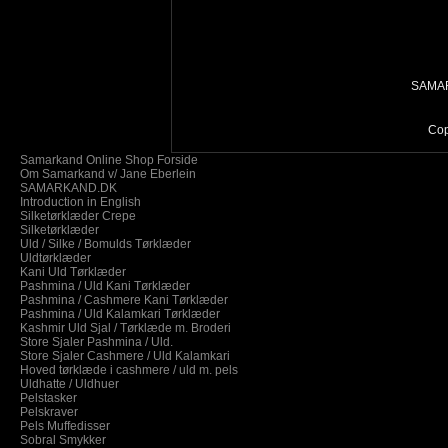
SAMAR
Cop
Samarkand Online Shop Forside
Om Samarkand v/ Jane Eberlein
SAMARKAND.DK
Introduction in English
Silketørklæder Crepe
Silketørklæder
Uld / Silke / Bomulds Tørklæder
Uldtørklæder
Kani Uld Tørklæder
Pashmina / Uld Kani Tørklæder
Pashmina / Cashmere Kani Tørklæder
Pashmina / Uld Kalamkari Tørklæder
Kashmir Uld Sjal / Tørklæde m. Broderi
Store Sjaler Pashmina / Uld.
Store Sjaler Cashmere / Uld Kalamkari
Hoved tørklæde i cashmere / uld m. pels
Uldhatte / Uldhuer
Pelstasker
Pelskraver
Pels Muffedisser
Sobral Smykker