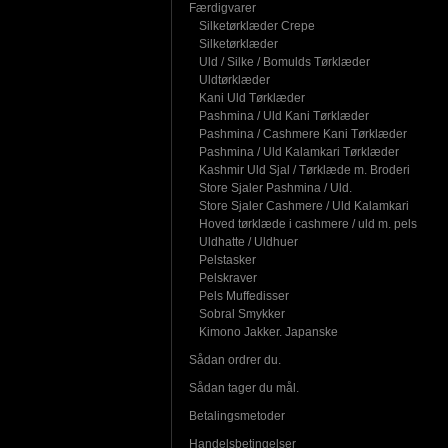
Færdigvarer
Silketørklæder Crepe
Silketørklæder
Uld / Silke / Bomulds Tørklæder
Uldtørklæder
Kani Uld Tørklæder
Pashmina / Uld Kani Tørklæder
Pashmina / Cashmere Kani Tørklæder
Pashmina / Uld Kalamkari Tørklæder
Kashmir Uld Sjal / Tørklæde m. Broderi
Store Sjaler Pashmina / Uld.
Store Sjaler Cashmere / Uld Kalamkari
Hoved tørklæde i cashmere / uld m. pels
Uldhatte / Uldhuer
Pelstasker
Pelskraver
Pels Muffedisser
Sobral Smykker
Kimono Jakker. Japanske
Sådan ordrer du.
Sådan tager du mål.
Betalingsmetoder
Handelsbetingelser