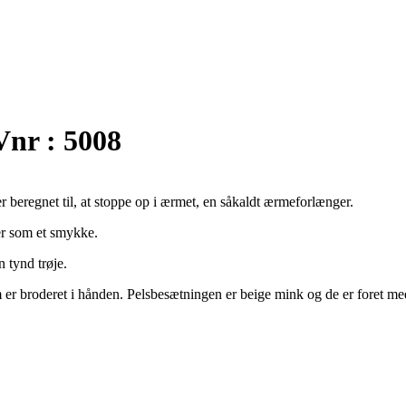
Vnr : 5008
 beregnet til, at stoppe op i ærmet, en såkaldt ærmeforlænger.
 er som et smykke.
n tynd trøje.
om er broderet i hånden. Pelsbesætningen er beige mink og de er foret m