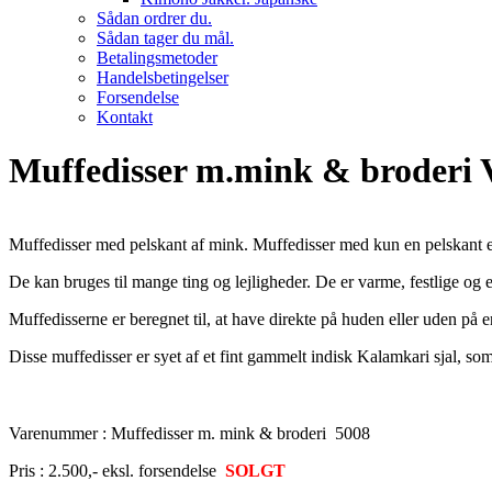
Sådan ordrer du.
Sådan tager du mål.
Betalingsmetoder
Handelsbetingelser
Forsendelse
Kontakt
Muffedisser m.mink & broderi 
Muffedisser med pelskant af mink. Muffedisser med kun en pelskant er
De kan bruges til mange ting og lejligheder. De er varme, festlige og
Muffedisserne er beregnet til, at have direkte på huden eller uden på e
Disse muffedisser er syet af et fint gammelt indisk Kalamkari sjal, s
Varenummer : Muffedisser m. mink & broderi 5008
Pris : 2.500,- eksl. forsendelse
SOLGT