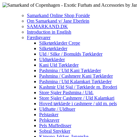
Samarkand Online Shop Forside
Om Samarkand v/ Jane Eberlein
SAMARKAND.DK
Introduction in English
Færdigvarer
Silketørklæder Crepe
Silketørklæder
Uld / Silke / Bomulds Tørklæder
Uldtørklæder
Kani Uld Tørklæder
Pashmina / Uld Kani Tørklæder
Pashmina / Cashmere Kani Tørklæder
Pashmina / Uld Kalamkari Tørklæder
Kashmir Uld Sjal / Tørklæde m. Broderi
Store Sjaler Pashmina / Uld.
Store Sjaler Cashmere / Uld Kalamkari
Hoved tørklæde i cashmere / uld m. pels
Uldhatte / Uldhuer
Pelstasker
Pelskraver
Pels Muffedisser
Sobral Smykker
Kimono Jakker. Japanske